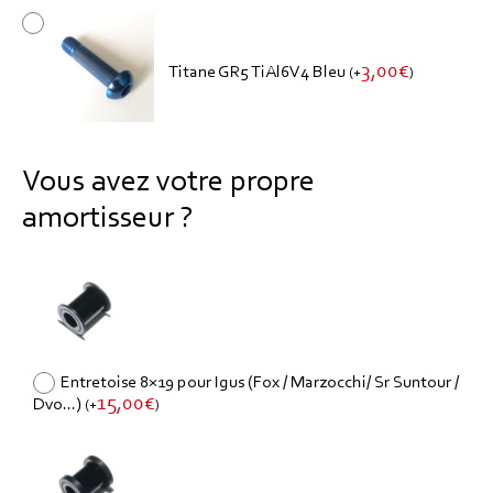
3,00
€
Titane GR5 TiAl6V4 Bleu
(
+
)
Vous avez votre propre
amortisseur ?
Entretoise 8×19 pour Igus (Fox / Marzocchi/ Sr Suntour /
15,00
€
Dvo...)
(
+
)