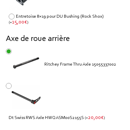
Entretoise 8×19 pour DU Bushing (Rock Shox)
15,00
€
(
+
)
Axe de roue arrière
Ritchey Frame Thru Axle 15055337002
20,00
€
Dt Swiss RWS Axle HWQASM00S2155S
(
+
)