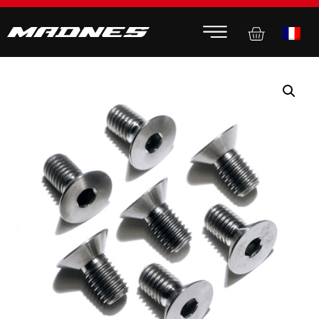
Accueil
Non classé
/
/ Kit 7 vis titane